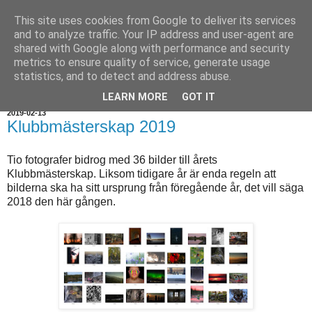
This site uses cookies from Google to deliver its services
and to analyze traffic. Your IP address and user-agent are
shared with Google along with performance and security
metrics to ensure quality of service, generate usage
statistics, and to detect and address abuse.
▼
LEARN MORE
GOT IT
2019-02-13
Klubbmästerskap 2019
Tio fotografer bidrog med 36 bilder till årets
Klubbmästerskap. Liksom tidigare år är enda regeln att
bilderna ska ha sitt ursprung från föregående år, det vill säga
2018 den här gången.