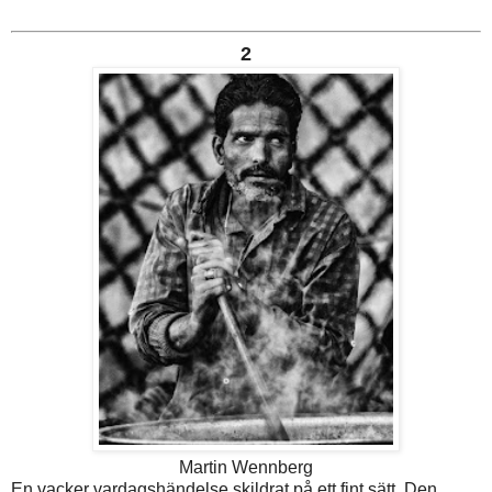
2
Martin Wennberg
En vacker vardagshändelse skildrat på ett fint sätt. Den