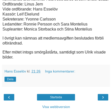
Ordförande: Linus Jern
Vide ordförande: Hans Esselöv
Kassör: Leif Ekelund
Sekreterare: Yvonne Carlsson
Ledamöter: Ronnie Persson och Sara Montelius
Supleanter: Monica Storbacka och Stina Montelius
I övrigt kan nämnas att medlemsavgiften beslutades förbli
oförändrad.
Efter mötet intogs smörgåstårta, samtidigt som Ulrik visade
bilder.
Hans Esselöv
kl.
21:26
Inga kommentarer:
Dela
‹
›
Startsida
Visa webbversion