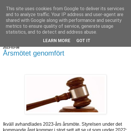
This site uses cookies from Google to deliver its services
and to analyze traffic. Your IP address and user-agent are
shared with Google along with performance and security
metrics to ensure quality of service, generate usage
statistics, and to detect and address abuse.
▼
LEARN MORE
GOT IT
2023-03-08
Årsmötet genomfört
Ikväll avhandlades 2023-års årsmöte. Styrelsen under det
kommande året kommer i stort sett att se ut som under 2022: