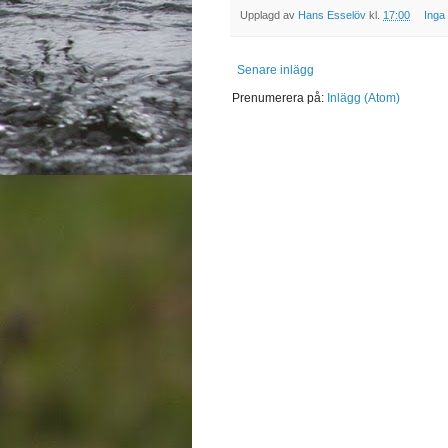
Upplagd av
Hans Esselöv
kl.
17:00
Inga
Senare inlägg
Prenumerera på:
Inlägg (Atom)