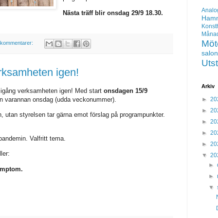
Analo
Nästa träff blir onsdag 29/9 18.30.
Hamm
Konst
Mån
Möt
 kommentarer:
salo
Utst
erksamheten igen!
Arkiv
ra igång verksamheten igen! Med start
onsdagen 15/9
alen varannan onsdag (udda veckonummer).
►
20
►
20
en, utan styrelsen tar gärna emot förslag på programpunkter.
►
20
►
20
pandemin. Valfritt tema.
►
20
ler:
▼
20
►
symptom.
►
▼