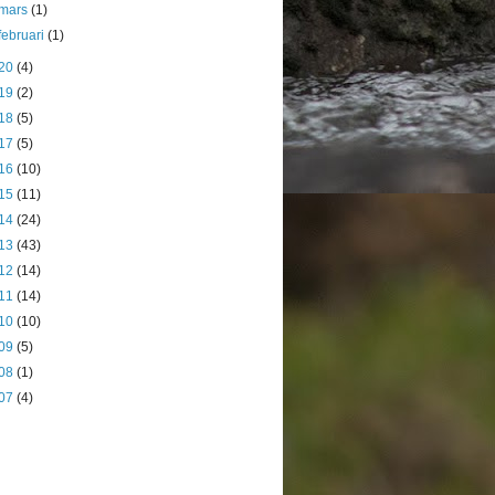
mars
(1)
februari
(1)
20
(4)
19
(2)
18
(5)
17
(5)
16
(10)
15
(11)
14
(24)
13
(43)
12
(14)
11
(14)
10
(10)
09
(5)
08
(1)
07
(4)