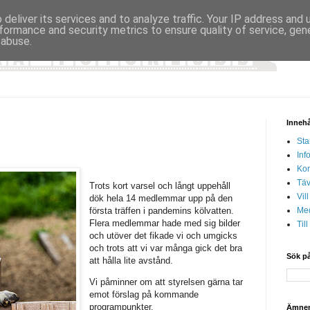
deliver its services and to analyze traffic. Your IP address and
formance and security metrics to ensure quality of service, ge
 abuse.
Innehå
Sta
Inf
Kon
Täv
Trots kort varsel och långt uppehåll
Vil
dök hela 14 medlemmar upp på den
första träffen i pandemins kölvatten.
Med
Flera medlemmar hade med sig bilder
Til
och utöver det fikade vi och umgicks
och trots att vi var många gick det bra
Sök på
att hålla lite avstånd.
Vi påminner om att styrelsen gärna tar
emot förslag på kommande
programpunkter.
Ämne