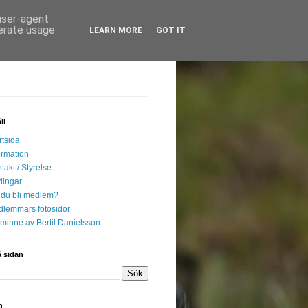
 user-agent
nerate usage
LEARN MORE
GOT IT
ll
rtsida
ormation
takt / Styrelse
lingar
l du bli medlem?
lemmars fotosidor
l minne av Bertil Danielsson
 sidan
n