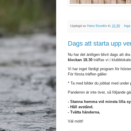
Upplagd av
Hans Esselöv
kl.
21:30
Inga
Dags att starta upp v
Nu har det äntligen blivit dags att d
klockan 18.30
träffas vi i klubblok
Vi har inget färdigt program för höst
För första träffen gäller:
* Ta med bilder du jobbat med under 
Pandemin är inte över, så följande gäl
- Stanna hemma vid minsta lilla 
- Håll avstånd.
- Tvätta händerna.
Väl mött!