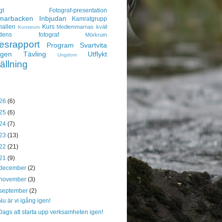
gt
Fotograf-presentation
arbacken
Inbjudan
Kamratgrupp
hallen
Kurs
Medlemmarnas kväll
Konstrum
adens fotograf
Mörkrum
esrapport
Program
Svartvita
ngen
Tävling
Utflykt
Ungdom
ällning
26
(6)
25
(6)
24
(7)
23
(13)
22
(21)
21
(9)
december
(2)
november
(3)
september
(2)
Nu är vi igång igen!
Dags att starta upp verksamheten igen!