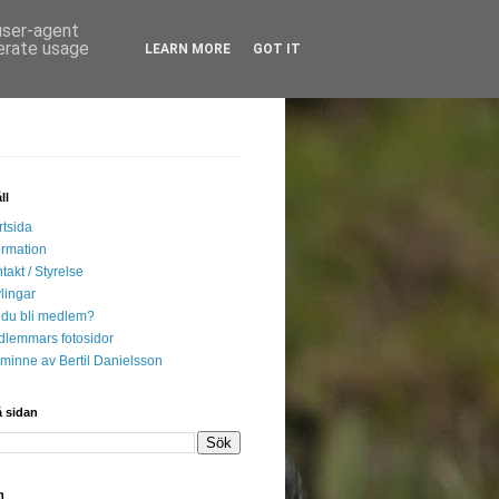
 user-agent
nerate usage
LEARN MORE
GOT IT
ll
rtsida
ormation
takt / Styrelse
lingar
l du bli medlem?
lemmars fotosidor
l minne av Bertil Danielsson
 sidan
n