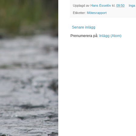
Upplagd av
Hans Esselöv
kl.
09:50
Inga
Etiketter:
Mötesrapport
Senare inlägg
Prenumerera på:
Inlägg (Atom)