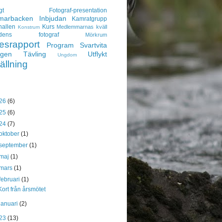
gt
Fotograf-presentation
arbacken
Inbjudan
Kamratgrupp
hallen
Kurs
Medlemmarnas kväll
Konstrum
adens fotograf
Mörkrum
esrapport
Program
Svartvita
ngen
Tävling
Utflykt
Ungdom
ällning
26
(6)
25
(6)
24
(7)
oktober
(1)
september
(1)
maj
(1)
mars
(1)
februari
(1)
Kort från årsmötet
januari
(2)
23
(13)