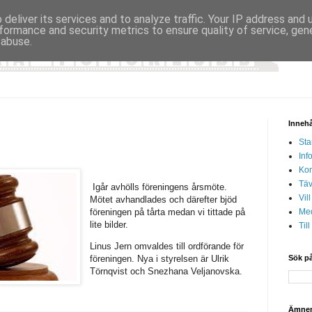
deliver its services and to analyze traffic. Your IP address and
formance and security metrics to ensure quality of service, ge
 abuse.
Innehå
Sta
Inf
Kon
Täv
Igår avhölls föreningens årsmöte.
Vil
Mötet avhandlades och därefter bjöd
föreningen på tårta medan vi tittade på
Med
lite bilder.
Til
Linus Jern omvaldes till ordförande för
föreningen. Nya i styrelsen är Ulrik
Sök på
Törnqvist och Snezhana Veljanovska.
Ämne