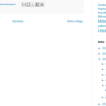
 kommentarer:
Analo
Hamm
Konst
Mån
Möt
Startsida
Äldre inlägg
salo
Utst
Arkiv
►
20
►
20
▼
20
►
►
►
►
▼
►
►
20