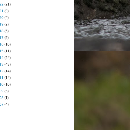
22
(21)
21
(9)
20
(4)
19
(2)
18
(5)
17
(5)
16
(10)
15
(11)
14
(24)
13
(43)
12
(14)
11
(14)
10
(10)
09
(5)
08
(1)
07
(4)