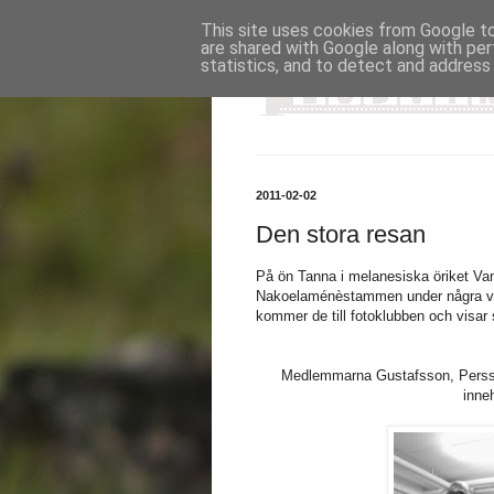
This site uses cookies from Google to 
are shared with Google along with per
statistics, and to detect and address
2011-02-02
Den stora resan
På ön Tanna i melanesiska öriket Va
Nakoelaménèstammen under några vec
kommer de till fotoklubben och visar 
Medlemmarna Gustafsson, Persson
inneh