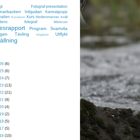
gt
Fotograf-presentation
arbacken
Inbjudan
Kamratgrupp
hallen
Kurs
Medlemmarnas kväll
Konstrum
adens fotograf
Mörkrum
esrapport
Program
Svartvita
ngen
Tävling
Utflykt
Ungdom
ällning
26
(6)
25
(6)
24
(7)
23
(13)
22
(21)
21
(9)
20
(4)
19
(2)
18
(5)
17
(5)
16
(10)