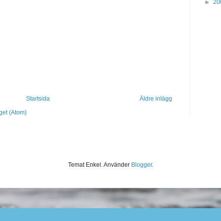
►
20
Startsida
Äldre inlägg
get (Atom)
Temat Enkel. Använder
Blogger
.