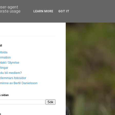
 user-agent
nerate usage
LEARN MORE
GOT IT
ll
rtsida
ormation
takt / Styrelse
lingar
l du bli medlem?
lemmars fotosidor
l minne av Bertil Danielsson
 sidan
n