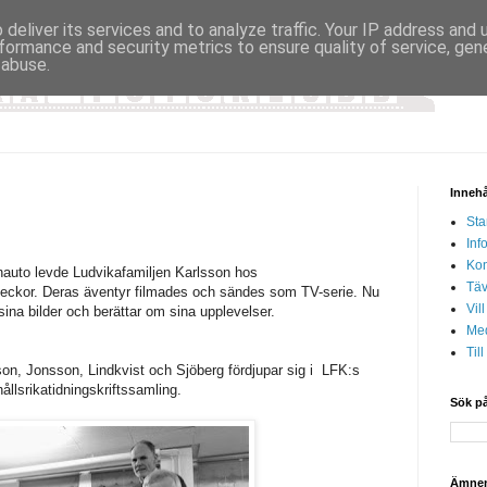
deliver its services and to analyze traffic. Your IP address and
formance and security metrics to ensure quality of service, ge
 abuse.
Innehå
Sta
Inf
Kon
nauto levde Ludvikafamiljen Karlsson hos
Täv
kor. Deras äventyr filmades och sändes som TV-serie. Nu
Vil
sina bilder och berättar om sina upplevelser.
Med
Til
, Jonsson, Lindkvist och Sjöberg fördjupar sig i LFK:s
ållsrikatidningskriftssamling.
Sök på
Ämne