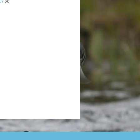
07
(4)