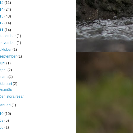
15
(11)
14
(24)
13
(43)
12
(14)
11
(14)
december
(1)
november
(1)
oktober
(1)
september
(1)
juni
(1)
april
(2)
mars
(4)
februari
(2)
Årsmöte
Den stora resan
januari
(1)
10
(10)
09
(5)
08
(1)