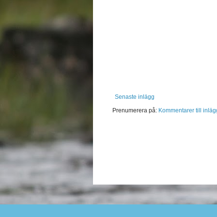
Senaste inlägg
Prenumerera på:
Kommentarer till inläg