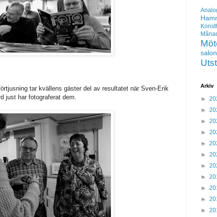
Analo
Hamm
Konst
Mån
Möt
salo
Utst
Arkiv
rtjusning tar kvällens gäster del av resultatet när Sven-Erik
d just har fotograferat dem.
►
20
►
20
►
20
►
20
►
20
►
20
►
20
►
20
►
20
►
20
►
20