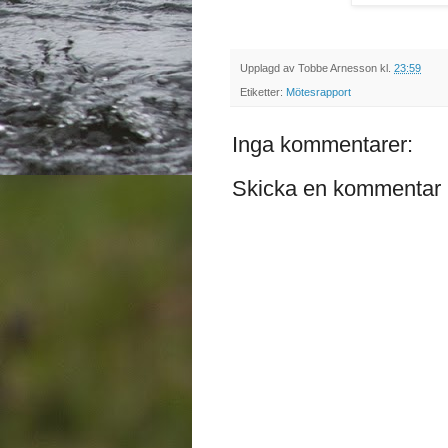
Upplagd av
Tobbe Arnesson
kl.
23:59
Etiketter:
Mötesrapport
Inga kommentarer:
Skicka en kommentar