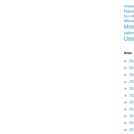
Analo
Hamm
Konst
Mån
Möt
salo
Utst
Arkiv
►
20
►
20
►
20
►
20
►
20
►
20
►
20
►
20
►
20
►
20
►
20