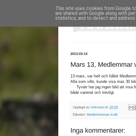
This site uses cookies from Google to 
are shared with Google along with per
statistics, and to detect and address
2013-03-14
Mars 13, Medlemmar vi
13:mars, var helt och hållet Medlemm
Alla som ville, kunde visa max 30 bi
Tyvärr har jag ingen bild att visa frå
både varierat och trevligt.
Upplagd av
Unknown
kl.
20:09
Etiketter:
Medlemmarnas kväll
Inga kommentarer: