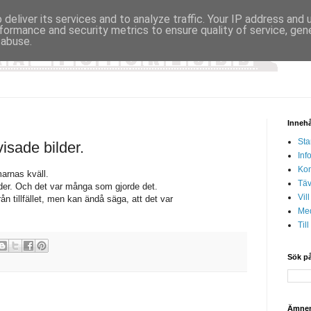
deliver its services and to analyze traffic. Your IP address and
formance and security metrics to ensure quality of service, ge
 abuse.
Innehå
Sta
sade bilder.
Inf
Kon
arnas kväll.
Täv
lder. Och det var många som gjorde det.
Vil
n tillfället, men kan ändå säga, att det var
Med
Til
Sök på
Ämne