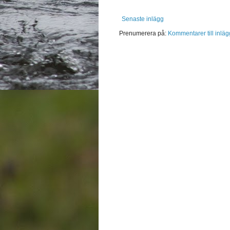
Senaste inlägg
Prenumerera på:
Kommentarer till inläg