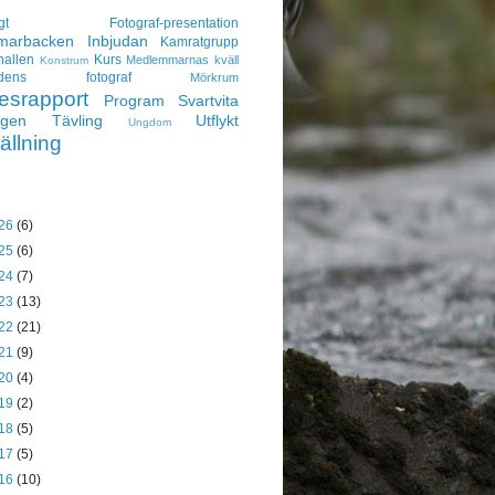
gt
Fotograf-presentation
arbacken
Inbjudan
Kamratgrupp
hallen
Kurs
Medlemmarnas kväll
Konstrum
adens fotograf
Mörkrum
esrapport
Program
Svartvita
ngen
Tävling
Utflykt
Ungdom
ällning
26
(6)
25
(6)
24
(7)
23
(13)
22
(21)
21
(9)
20
(4)
19
(2)
18
(5)
17
(5)
16
(10)