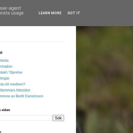
 user-agent
nerate usage
LEARN MORE
GOT IT
ll
rtsida
ormation
takt / Styrelse
lingar
l du bli medlem?
lemmars fotosidor
l minne av Bertil Danielsson
 sidan
n