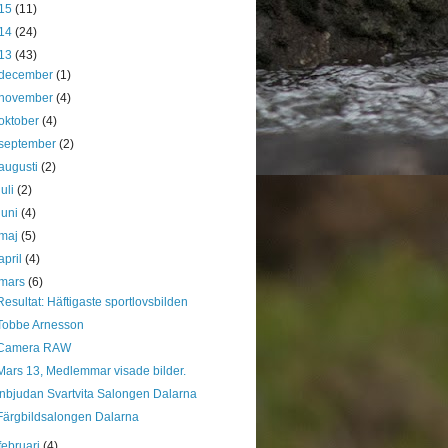
15
(11)
14
(24)
13
(43)
december
(1)
november
(4)
oktober
(4)
september
(2)
augusti
(2)
juli
(2)
juni
(4)
maj
(5)
april
(4)
mars
(6)
Resultat: Häftigaste sportlovsbilden
Tobbe Arnesson
Camera RAW
Mars 13, Medlemmar visade bilder.
Inbjudan Svartvita Salongen Dalarna
Färgbildsalongen Dalarna
februari
(4)