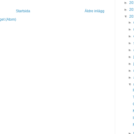
►
20
►
20
Startsida
Äldre inlägg
▼
20
get (Atom)
►
►
►
►
►
►
►
►
►
▼
►