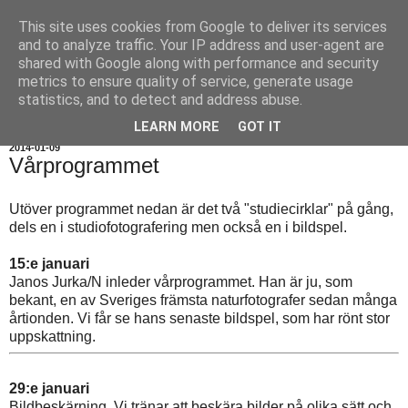
This site uses cookies from Google to deliver its services
and to analyze traffic. Your IP address and user-agent are
shared with Google along with performance and security
metrics to ensure quality of service, generate usage
statistics, and to detect and address abuse.
▼
LEARN MORE
GOT IT
2014-01-09
Vårprogrammet
Utöver programmet nedan är det två "studiecirklar" på gång,
dels en i studiofotografering men också en i bildspel.
15:e januari
Janos Jurka/N inleder vårprogrammet. Han är ju, som
bekant, en av Sveriges främsta naturfotografer sedan många
årtionden. Vi får se hans senaste bildspel, som har rönt stor
uppskattning.
29:e januari
Bildbeskärning. Vi tränar att beskära bilder på olika sätt och