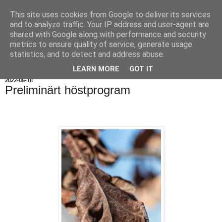
This site uses cookies from Google to deliver its services
and to analyze traffic. Your IP address and user-agent are
shared with Google along with performance and security
metrics to ensure quality of service, generate usage
statistics, and to detect and address abuse.
▼
LEARN MORE
GOT IT
2022-05-18
Preliminärt höstprogram